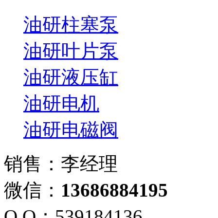
油研柱塞泵
油研叶片泵
油研液压缸
油研电机
油研电磁阀
销售：李经理
微信：
13686884195
Q Q：539184136