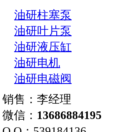
油研柱塞泵
油研叶片泵
油研液压缸
油研电机
油研电磁阀
销售：李经理
微信：
13686884195
Q Q：539184136