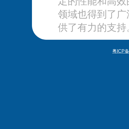
定的性能和高效
领域也得到了广
供了有力的支持
粤ICP备