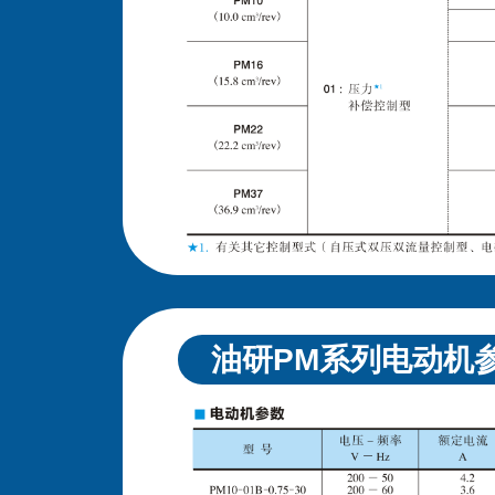
油研PM系列电动机