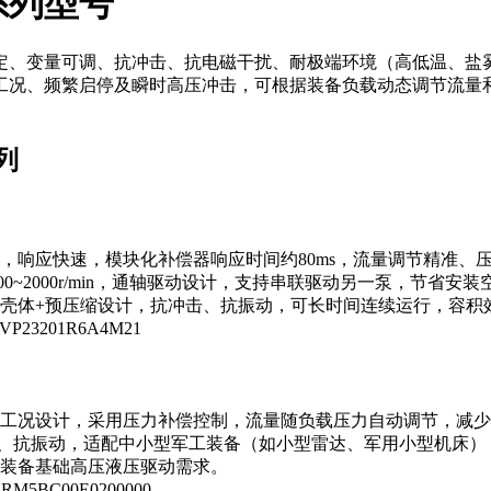
系列型号
定、变量可调、抗冲击、抗电磁干扰、耐极端环境（高低温、盐
工况、频繁启停及瞬时高压冲击，可根据装备负载动态调节流量
列
，响应快速，模块化补偿器响应时间约80ms，流量调节精准、
，转速范围500~2000r/min，通轴驱动设计，支持串联驱动另一
体+预压缩设计，抗冲击、抗振动，可长时间连续运行，容积效率
P23201R6A4M21
工况设计，采用压力补偿控制，流量随负载压力自动调节，减少
ev，结构紧凑、抗振动，适配中小型军工装备（如小型雷达、军用小
装备基础高压液压驱动需求。
RM5BC00E0200000