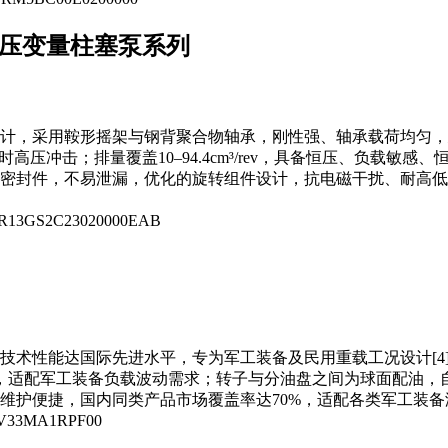
压变量柱塞泵系列
计，采用鞍形摇架与钢背聚合物轴承，刚性强、轴承载荷均匀，
高压冲击；排量覆盖10–94.4cm³/rev，具备恒压、负载
封件，不易泄漏，优化的旋转组件设计，抗电磁干扰、耐高低温（
13GS2C23020000EAB
能达国际先进水平，专为军工装备及民用重载工况设计[4]；额定压力
无级变量，适配军工装备负载波动需求；转子与分油盘之间为球面配
维护便捷，国内同类产品市场覆盖率达70%，适配各类军工装备
33MA1RPF00