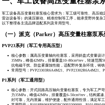
一、军工设备高压变量柱塞泵
军工设备高压变量柱塞泵核心需求为：军工级可靠性、高压稳
雷达设备等）的液压驱动、精准控制等工序，能承受野外复杂
以下整理各主流品牌适配系列及常用型号。
（一）派克（Parker）高压变量柱塞泵系
PVP23系列（军工专用高压型）
核心参数：属高压变量轴向柱塞泵，采用斜盘式变量设计
35MPa，峰值42MPa，排量覆盖10–80cm³/rev
抗电磁干扰、防盐雾腐蚀性能，适配野外复杂环境，铸铁壳
常用型号：PVP23303R6A4M21、PVP23302R6A4M21、PV
P1系列（军工通用型）
核心参数：开式回路高压轴向变量柱塞泵，专为军工严苛
力35MPa，峰值42MPa，排量覆盖6–50cm³/r
封可靠，无内泄漏，维护便捷，配件通用性强，满足军工
常用型号：P1018PS06SRM5BC00E0200000、P1014PS04S