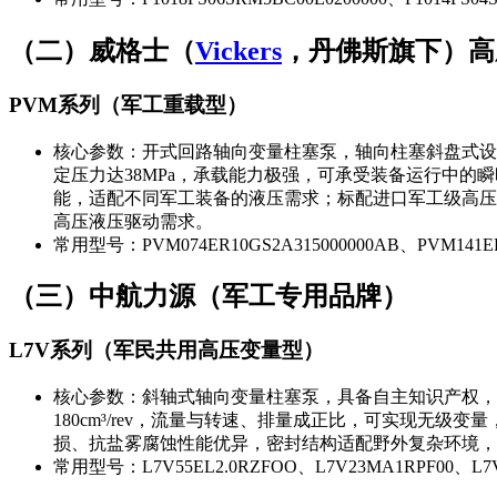
（二）威格士（
Vickers
，丹佛斯旗下）高
PVM系列（军工重载型）
核心参数：开式回路轴向变量柱塞泵，轴向柱塞斜盘式设
定压力达38MPa，承载能力极强，可承受装备运行中的瞬时
能，适配不同军工装备的液压需求；标配进口军工级高压密
高压液压驱动需求。
常用型号：PVM074ER10GS2A315000000AB、PVM141ER
（三）中航力源（军工专用品牌）
L7V系列（军民共用高压变量型）
核心参数：斜轴式轴向变量柱塞泵，具备自主知识产权，技术性
180cm³/rev，流量与转速、排量成正比，可实现
损、抗盐雾腐蚀性能优异，密封结构适配野外复杂环境，
常用型号：L7V55EL2.0RZFOO、L7V23MA1RPF00、L7V