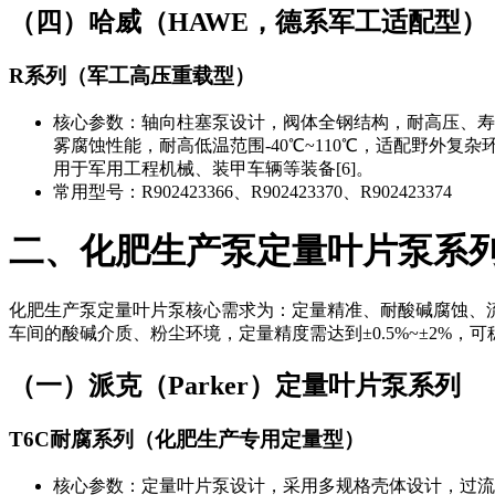
（四）哈威（HAWE，德系军工适配型）
R系列（军工高压重载型）
核心参数：轴向柱塞泵设计，阀体全钢结构，耐高压、寿命长，
雾腐蚀性能，耐高低温范围-40℃~110℃，适配野外
用于军用工程机械、装甲车辆等装备[6]。
常用型号：R902423366、R902423370、R902423374
二、化肥生产泵定量叶片泵系
化肥生产泵定量叶片泵核心需求为：定量精准、耐酸碱腐蚀、
车间的酸碱介质、粉尘环境，定量精度需达到±0.5%~±2
（一）派克（Parker）定量叶片泵系列
T6C耐腐系列（化肥生产专用定量型）
核心参数：定量叶片泵设计，采用多规格壳体设计，过流部件采