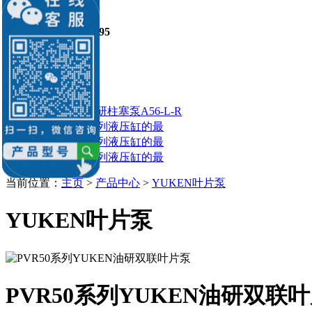
销售：李经理
电 话：
136-8688-4195
Q Q：539184136
539184136@qq.com
相关产品
YUKEN油研柱塞泵A56-L-R
油研CJT系列液压缸的最
油研CJT系列液压缸的最
油研CJT系列液压缸的最
当前位置：
主页
>
产品中心
>
YUKEN叶片泵
YUKEN叶片泵
PVR50系列YUKEN油研双联