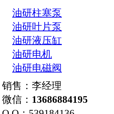
油研柱塞泵
油研叶片泵
油研液压缸
油研电机
油研电磁阀
销售：李经理
微信：
13686884195
Q Q：539184136