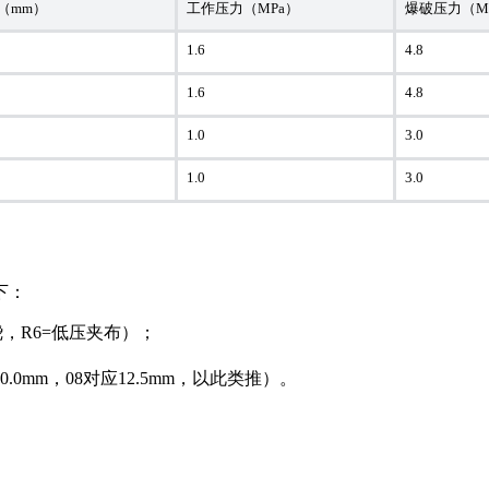
（mm）
工作压力（MPa）
爆破压力（M
1.6
4.8
1.6
4.8
1.0
3.0
1.0
3.0
下：
绕，R6=低压夹布）；
0mm，08对应12.5mm，以此类推）。