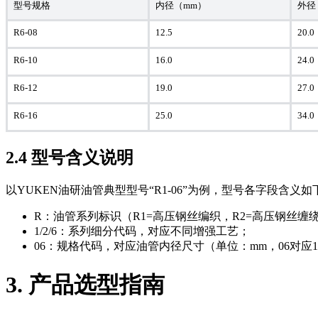
型号规格
内径（mm）
外径
R6-08
12.5
20.0
R6-10
16.0
24.0
R6-12
19.0
27.0
R6-16
25.0
34.0
2.4 型号含义说明
以YUKEN油研油管典型型号“R1-06”为例，型号各字段含义如
R：油管系列标识（R1=高压钢丝编织，R2=高压钢丝缠
1/2/6：系列细分代码，对应不同增强工艺；
06：规格代码，对应油管内径尺寸（单位：mm，06对应10.
3. 产品选型指南