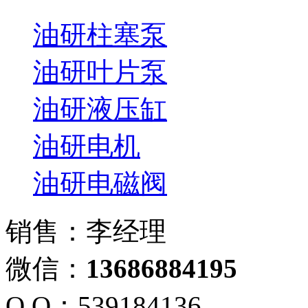
油研柱塞泵
油研叶片泵
油研液压缸
油研电机
油研电磁阀
销售：李经理
微信：
13686884195
Q Q：539184136