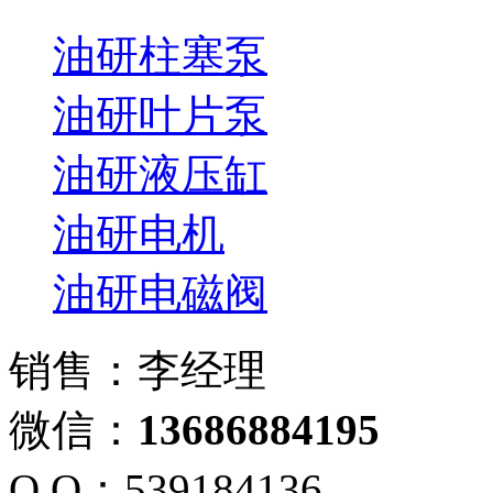
油研柱塞泵
油研叶片泵
油研液压缸
油研电机
油研电磁阀
销售：李经理
微信：
13686884195
Q Q：539184136