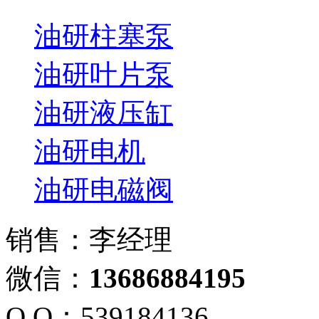
油研柱塞泵
油研叶片泵
油研液压缸
油研电机
油研电磁阀
销售：李经理
微信：
13686884195
Q Q：539184136