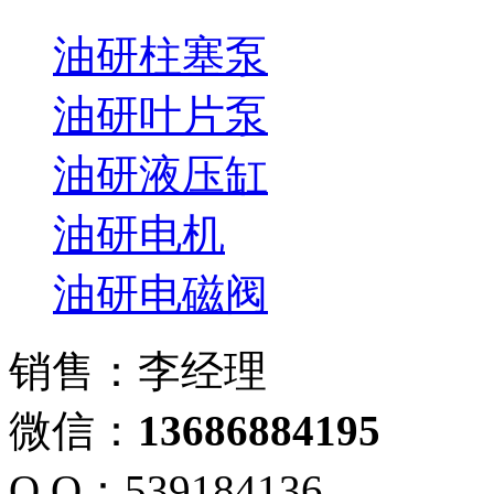
油研柱塞泵
油研叶片泵
油研液压缸
油研电机
油研电磁阀
销售：李经理
微信：
13686884195
Q Q：539184136