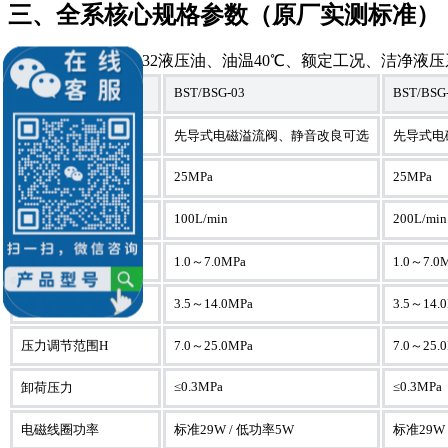
三、全系核心规格参数（原厂实测标准）
测试标准：ISO VG32液压油、油温40℃、额定工况、洁净液
BST/BSG-03
BST/BSG
参数项目
结构形式
先导式电磁溢流阀、静音改良可选
先导式电
25MPa
25MPa
最高使用压力
100L/min
200L/min
额定通流流量
压力调节范围B
1.0～7.0MPa
1.0～7.0
压力调节范围C
3.5～14.0MPa
3.5～14.
压力调节范围H
7.0～25.0MPa
7.0～25.
≤0.3MPa
≤0.3MPa
卸荷压力
电磁线圈功率
标准29W / 低功率5W
标准29W