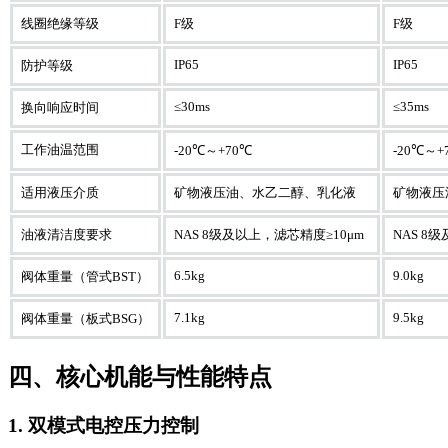
线圈绝缘等级
F级
F级
IP65
IP65
防护等级
≤30ms
≤35ms
换向响应时间
工作油温范围
-20℃～+70℃
-20℃～+
适用液压介质
矿物液压油、水乙二醇、乳化液
矿物液压
油液清洁度要求
NAS 8级及以上，滤芯精度≥10μm
NAS 8
6.5kg
9.0kg
阀体重量（管式BST）
7.1kg
9.5kg
阀体重量（板式BSG）
四、核心机能与性能特点
1. 双模式电控压力控制