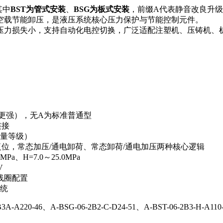
其中
BST为管式安装
、
BSG为板式安装
，前缀A代表静音改良升
空载节能卸压，是液压系统核心压力保护与节能控制元件。
压力损失小，支持自动化电控切换，广泛适配注塑机、压铸机、
更强），无A为标准普通型
连接
流量等级）
弹簧复位，常态加压/通电卸荷、常态卸荷/通电加压两种核心逻辑
MPa、H=7.0～25.0MPa
V
线圈配置
系统
3A-A220-46、A-BSG-06-2B2-C-D24-51、A-BST-06-2B3-H-A110