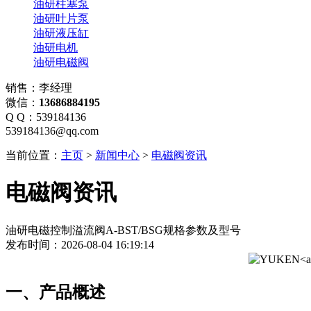
油研柱塞泵
油研叶片泵
油研液压缸
油研电机
油研电磁阀
销售：李经理
微信：
13686884195
Q Q：539184136
539184136@qq.com
当前位置：
主页
>
新闻中心
>
电磁阀资讯
电磁阀资讯
油研电磁控制溢流阀A-BST/BSG规格参数及型号
发布时间：2026-08-04 16:19:14
一、产品概述