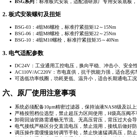
BSG系列
：标准板式安装，适配油研原厂专用安装底板，
2. 板式安装螺钉及扭矩
BSG-03：4组M6螺栓，标准拧紧扭矩12～15Nm
BSG-06：4组M8螺栓，标准拧紧扭矩22～25Nm
BSG-10：4组M10螺栓，标准拧紧扭矩35～40Nm
3. 电气适配参数
DC24V：工业通用工控电压，换向平稳、冲击小、安全
AC110V/AC220V：市电直供，抗干扰能力强，适合恶
可选低功率线圈，功耗更低、温升小，适合长期通电工况
六、原厂使用注意事项
系统必须配备10μm精密过滤器，保持油液NAS8级及
严格按照档位选型，禁止超压力区间使用，H级高压阀不
卸荷回油管路需通畅无节流、无高压背压，背压过大会导
电气接线严格区分交直流电压，禁止混用，接线后做好防
调压操作需缓慢旋转调节手轮，禁止快速猛调高压，防止