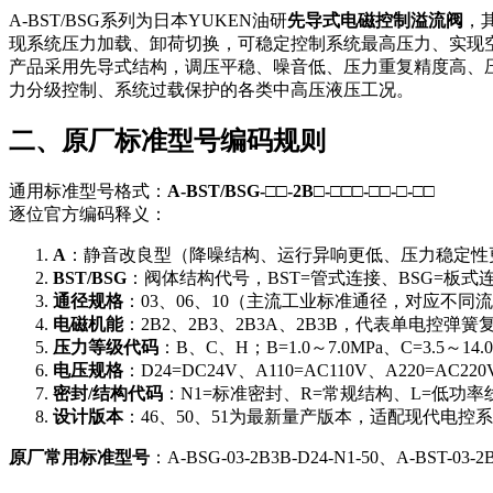
A-BST/BSG系列为日本YUKEN油研
先导式电磁控制溢流阀
，
现系统压力加载、卸荷切换，可稳定控制系统最高压力、实现
产品采用先导式结构，调压平稳、噪音低、压力重复精度高、
力分级控制、系统过载保护的各类中高压液压工况。
二、原厂标准型号编码规则
通用标准型号格式：
A-BST/BSG-□□-2B□-□□□-□□-□-□□
逐位官方编码释义：
A
：静音改良型（降噪结构、运行异响更低、压力稳定性
BST/BSG
：阀体结构代号，BST=管式连接、BSG=板式
通径规格
：03、06、10（主流工业标准通径，对应不同
电磁机能
：2B2、2B3、2B3A、2B3B，代表单电控
压力等级代码
：B、C、H；B=1.0～7.0MPa、C=3.5～14.0
电压规格
：D24=DC24V、A110=AC110V、A220=AC220
密封/结构代码
：N1=标准密封、R=常规结构、L=低功率
设计版本
：46、50、51为最新量产版本，适配现代电控
原厂常用标准型号
：A-BSG-03-2B3B-D24-N1-50、A-BST-03-2B