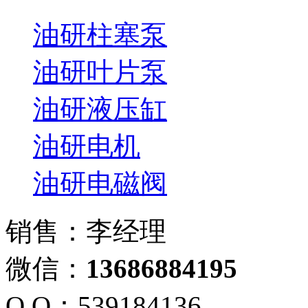
油研柱塞泵
油研叶片泵
油研液压缸
油研电机
油研电磁阀
销售：李经理
微信：
13686884195
Q Q：539184136