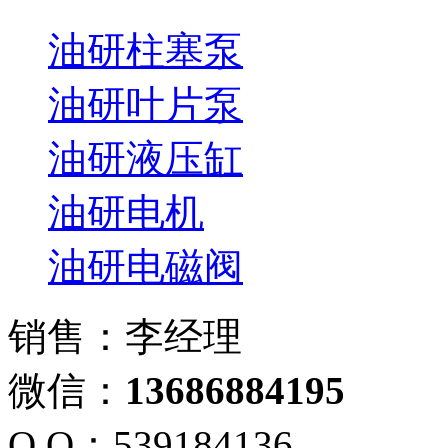
油研柱塞泵
油研叶片泵
油研液压缸
油研电机
油研电磁阀
销售：李经理
微信：
13686884195
Q Q：539184136