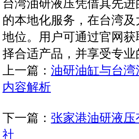
台湾油研液压凭借其先进
的本地化服务，在台湾及
地位。用户可通过官网获
择合适产品，并享受专业
上一篇：
油研油缸与台湾
内容解析
下一篇：
张家港油研液压
社