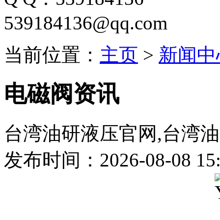
539184136@qq.com
当前位置：
主页
>
新闻中
电磁阀资讯
台湾油研液压官网,台湾
发布时间：2026-08-08 15: