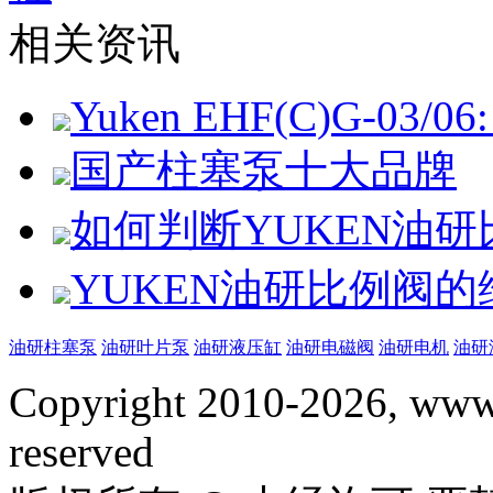
相关资讯
Yuken EHF(C)G-03/06: 
国产柱塞泵十大品牌
如何判断YUKEN油
YUKEN油研比例阀
油研柱塞泵
油研叶片泵
油研液压缸
油研电磁阀
油研电机
油研
Copyright 2010-2026, www.
reserved