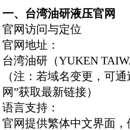
一、台湾油研液压官网
官网访问与定位
官网地址：
台湾油研（YUKEN TA
（注：若域名变更，可通
网”获取最新链接）
语言支持：
官网提供繁体中文界面，