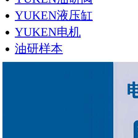
YUKEN液压缸
YUKEN电机
油研样本