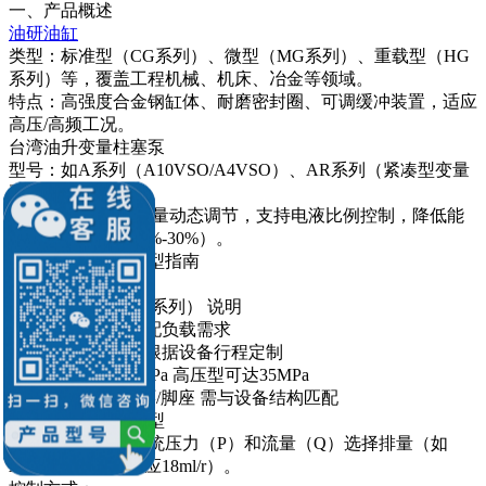
一、产品概述
油研油缸
类型：标准型（CG系列）、微型（MG系列）、重载型（HG
系列）等，覆盖工程机械、机床、冶金等领域。
特点：高强度合金钢缸体、耐磨密封圈、可调缓冲装置，适应
高压/高频工况。
台湾油升变量柱塞泵
型号：如A系列（A10VSO/A4VSO）、AR系列（紧凑型变量
泵）。
核心功能：压力/流量动态调节，支持电液比例控制，降低能
耗（能耗降低约15%-30%）。
二、技术参数与选型指南
油研油缸
关键参数
参数
示例值（CG1系列）
说明
缸径
50-200mm
匹配负载需求
行程
100-2000mm
根据设备行程定制
工作压力
16-31.5MPa
高压型可达35MPa
安装方式
法兰/耳环/脚座
需与设备结构匹配
油升变量柱塞泵选型
负载匹配：根据系统压力（P）和流量（Q）选择排量（如
A10VSO18排量对应18ml/r）。