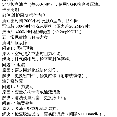
定期检查油位（每500小时），使用VG46抗磨液压油。
维护周期
部件
维护周期
操作内容
油缸密封圈
2000小时
更换O型圈、防尘圈
泵滤芯
500小时
清洗或更换（压力差≥0.2MPa时）
液压油
4000小时
检测酸值（≤0.2mgKOH/g）
五、常见故障与解决方案
油研油缸故障
问题1：爬行现象
原因：空气混入或密封阻力不均。
解决：排气阀排气，检查密封件磨损。
问题2：泄漏
原因：密封圈老化或缸体划伤。
解决：更换密封件，修复缸体（珩磨或镀铬）。
油升泵故障
问题1：压力波动
原因：变量机构卡滞或油液污染。
解决：清洗变量活塞，更换液压油。
问题2：噪音异常
原因：吸油不畅或配流盘磨损。
解决：检查吸油滤芯，更换配流盘（间隙＞0.03mm时）。