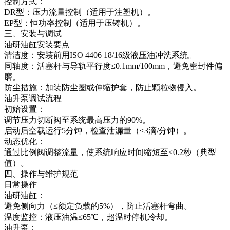
控制方式：
DR型：压力流量控制（适用于注塑机）。
EP型：恒功率控制（适用于压铸机）。
三、安装与调试
油研油缸安装要点
清洁度：安装前用ISO 4406 18/16级液压油冲洗系统。
同轴度：活塞杆与导轨平行度≤0.1mm/100mm，避免密封件偏
磨。
防尘措施：加装防尘圈或伸缩护套，防止颗粒物侵入。
油升泵调试流程
初始设置：
调节压力切断阀至系统最高压力的90%。
启动后空载运行5分钟，检查泄漏量（≤3滴/分钟）。
动态优化：
通过比例阀调整流量，使系统响应时间缩短至≤0.2秒（典型
值）。
四、操作与维护规范
日常操作
油研油缸：
避免侧向力（≤额定负载的5%），防止活塞杆弯曲。
温度监控：液压油温≤65℃，超温时停机冷却。
油升泵：