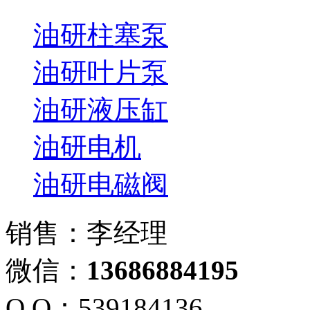
油研柱塞泵
油研叶片泵
油研液压缸
油研电机
油研电磁阀
销售：李经理
微信：
13686884195
Q Q：539184136