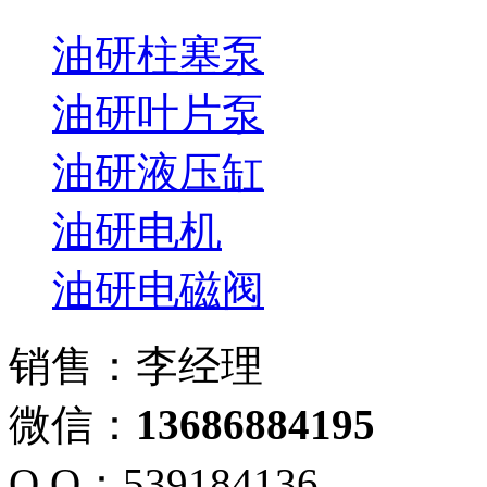
油研柱塞泵
油研叶片泵
油研液压缸
油研电机
油研电磁阀
销售：李经理
微信：
13686884195
Q Q：539184136