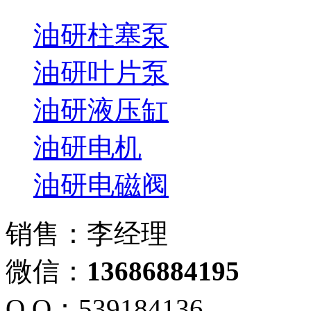
油研柱塞泵
油研叶片泵
油研液压缸
油研电机
油研电磁阀
销售：李经理
微信：
13686884195
Q Q：539184136