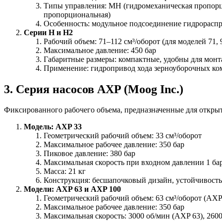
Типы управления: МН (гидромеханическая пропорци
пропорциональная)
Особенность: модульное подсоединение гидрораспр
Серии H и Н2
Рабочий объем: 71–112 см³/оборот (для моделей 71,
Максимальное давление: 450 бар
Габаритные размеры: компактные, удобны для монт
Применение: гидропривод хода зерноуборочных ко
3. Серия насосов AXP (Moog Inc.)
Фиксированного рабочего объема, предназначенные для откры
Модель: AXP 33
Геометрический рабочий объем: 33 см³/оборот
Максимальное рабочее давление: 350 бар
Пиковое давление: 380 бар
Максимальная скорость при входном давлении 1 бар
Масса: 21 кг
Конструкция: бесшапочковый дизайн, устойчивость
Модели: AXP 63 и AXP 100
Геометрический рабочий объем: 63 см³/оборот (AXP 
Максимальное рабочее давление: 350 бар
Максимальная скорость: 3000 об/мин (AXP 63), 260