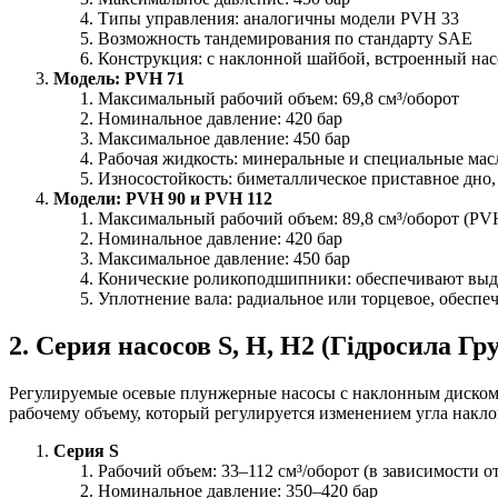
Типы управления: аналогичны модели PVH 33
Возможность тандемирования по стандарту SAE
Конструкция: с наклонной шайбой, встроенный на
Модель: PVH 71
Максимальный рабочий объем: 69,8 см³/оборот
Номинальное давление: 420 бар
Максимальное давление: 450 бар
Рабочая жидкость: минеральные и специальные масл
Износостойкость: биметаллическое приставное дно
Модели: PVH 90 и PVH 112
Максимальный рабочий объем: 89,8 см³/оборот (PVH
Номинальное давление: 420 бар
Максимальное давление: 450 бар
Конические роликоподшипники: обеспечивают выд
Уплотнение вала: радиальное или торцевое, обесп
2. Серия насосов S, H, Н2 (Гідросила Гр
Регулируемые осевые плунжерные насосы с наклонным диском,
рабочему объему, который регулируется изменением угла накло
Серия S
Рабочий объем: 33–112 см³/оборот (в зависимости 
Номинальное давление: 350–420 бар