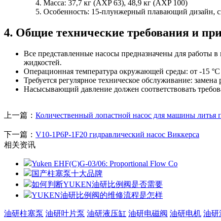
Масса: 37,7 кг (AXP 63), 48,9 кг (AXP 100)
Особенность: 15-плунжерный плавающий дизайн, 
4. Общие технические требования и пр
Все представленные насосы предназначены для работы в 
жидкостей.
Операционная температура окружающей среды: от -15 °С до
Требуется регулярное техническое обслуживание: замена
Насысывающий давление должен соответствовать требова
上一篇：
Количественный лопастной насос для машины литья 
下一篇：
V10-1P6P-1F20 гидравлический насос Виккерса
相关资讯
Yuken EHF(C)G-03/06: Proportional Flow Co
国产柱塞泵十大品牌
如何判断YUKEN油研比例阀是否需要
YUKEN油研比例阀的维修流程是怎样
油研柱塞泵
油研叶片泵
油研液压缸
油研电磁阀
油研电机
油研