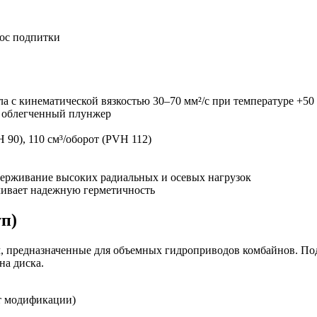
сос подпитки
а с кинематической вязкостью 30–70 мм²/с при температуре +50 
, облегченный плунжер
 90), 110 см³/оборот (PVH 112)
ерживание высоких радиальных и осевых нагрузок
ечивает надежную герметичность
уп)
 предназначенные для объемных гидроприводов комбайнов. Под
на диска.
от модификации)