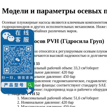
Модели и параметры осевых 
Осеевые плунжерные насосы являются ключевым компонентом г
гидроцилиндров и других исполнительных механизмов. Ниже п
зерноуборочных комбайнах различных марок.
1. Серия насосов PVH (Гідросила Груп)
Насосы данной серии относятся к регулируемым осевым плунж
комбайнов. Они отличаются высокой надежностью и долговечн
Модель: PVH 33
Максимальный рабочий объем: 33,3 см³/оборот
Номинальное давление: 420 бар
Максимальное давление: 450 бар
Типы управления: гидромеханическое, гидравличес
Монтажные фланцы: соответствуют стандарту SAE
Применение: гидропривод хода и рабочего оборудо
Модель: PVH 52
Максимальный рабочий объем: 51,6 см³/оборот
Номинальное давление: 420 бар
Максимальное давление: 450 бар