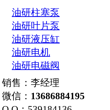
油研柱塞泵
油研叶片泵
油研液压缸
油研电机
油研电磁阀
销售：李经理
微信：
13686884195
Q Q：539184136