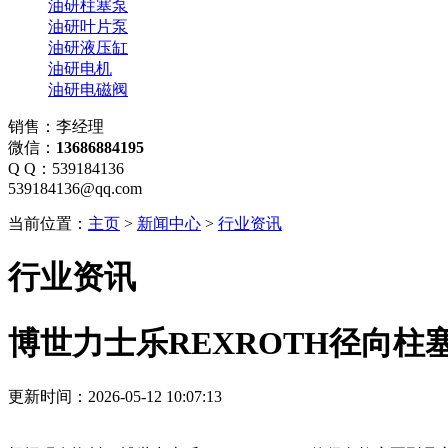
油研柱塞泵
油研叶片泵
油研液压缸
油研电机
油研电磁阀
销售：李经理
微信：
13686884195
Q Q：539184136
539184136@qq.com
当前位置：
主页
>
新闻中心
>
行业资讯
行业资讯
博世力士乐REXROTH径向柱
更新时间：2026-05-12 10:07:13