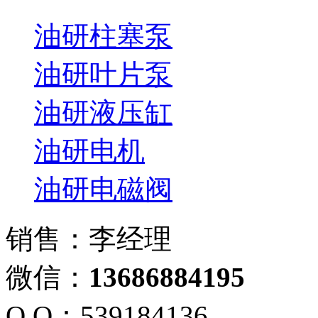
油研柱塞泵
油研叶片泵
油研液压缸
油研电机
油研电磁阀
销售：李经理
微信：
13686884195
Q Q：539184136