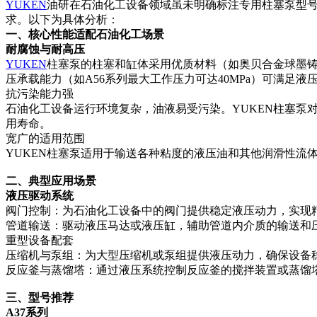
YUKEN
油研在石油化工设备领域虽未明确标注专用柱塞泵型号，
求。以下为具体分析：
一、核心性能适配石油化工场景‌
耐腐蚀与耐高压‌
YUKEN
柱塞泵的柱塞和缸体采用优质材料（如奥贝合金球墨
压承载能力（如A56系列最大工作压力可达40MPa）可满足
抗污染能力强‌
石油化工设备运行环境复杂，油液易受污染。YUKEN柱塞泵
用寿命。
宽广的适用范围‌
YUKEN柱塞泵适用于输送各种粘度的液压油和其他润滑性流
二、典型应用场景‌
液压驱动系统‌
阀门控制‌：为石油化工设备中的阀门提供稳定液压动力，实现
管道输送‌：驱动液压马达或液压缸，辅助管道内介质的输送和
重型设备配套‌
压缩机与泵组‌：为大型压缩机或泵组提供液压动力，确保设备
反应釜与蒸馏塔‌：通过液压系统控制反应釜的搅拌装置或蒸馏
三、型号推荐‌
A37系列‌