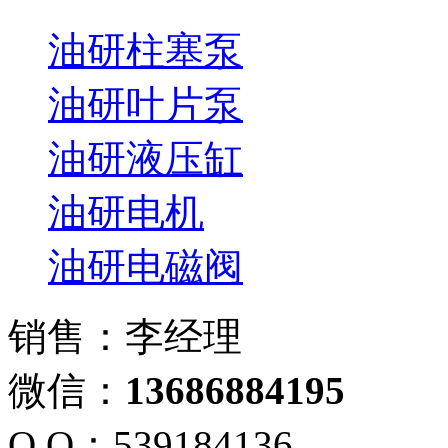
油研柱塞泵
油研叶片泵
油研液压缸
油研电机
油研电磁阀
销售：李经理
微信：
13686884195
Q Q：539184136