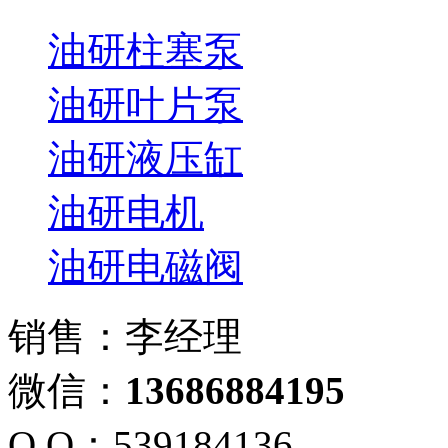
油研柱塞泵
油研叶片泵
油研液压缸
油研电机
油研电磁阀
销售：李经理
微信：
13686884195
Q Q：539184136