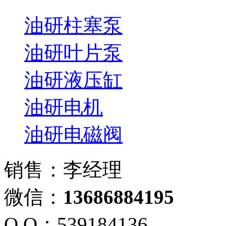
油研柱塞泵
油研叶片泵
油研液压缸
油研电机
油研电磁阀
销售：李经理
微信：
13686884195
Q Q：539184136