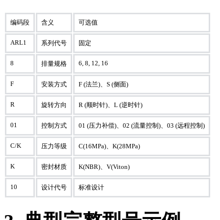
编码段
含义
可选值
ARL1
系列代号
固定
8
6, 8, 12, 16
排量规格
F
安装方式
F (法兰)、S (侧面)
R
旋转方向
R (顺时针)、L (逆时针)
01
控制方式
01 (压力补偿)、02 (流量控制)、03 (远程控制)
C/K
压力等级
C(16MPa)、K(28MPa)
K
密封材质
K(NBR)、V(Viton)
10
设计代号
标准设计