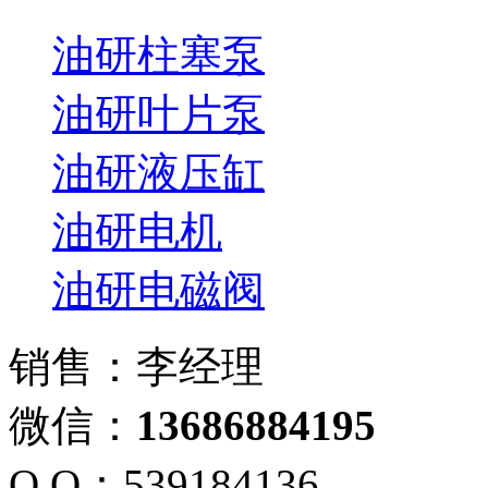
油研柱塞泵
油研叶片泵
油研液压缸
油研电机
油研电磁阀
销售：李经理
微信：
13686884195
Q Q：539184136