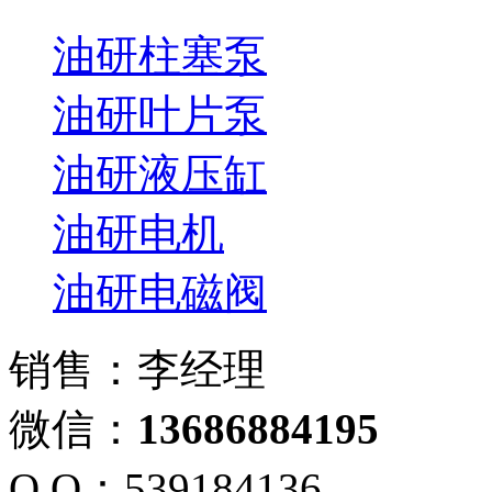
油研柱塞泵
油研叶片泵
油研液压缸
油研电机
油研电磁阀
销售：李经理
微信：
13686884195
Q Q：539184136