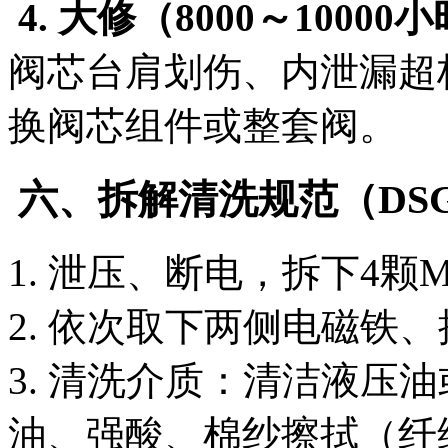
4. 大修（8000～10000
阀芯台肩划伤、内泄漏超
换阀芯组件或整套阀。
六、拆解清洗规范（DSG
1. 泄压、断电，拆下4颗
2. 依次取下两侧电磁铁
3. 清洗介质：清洁液压
油、强酸、棉纱擦拭（纤