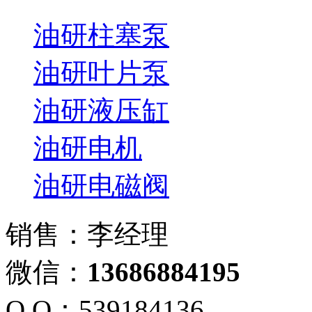
油研柱塞泵
油研叶片泵
油研液压缸
油研电机
油研电磁阀
销售：李经理
微信：
13686884195
Q Q：539184136