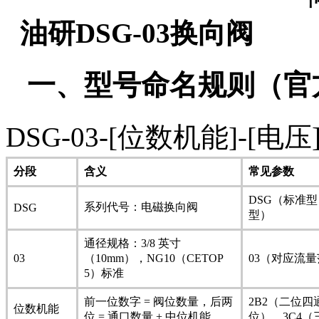
油研DSG-03换向阀
一、型号命名规则（官
DSG-03-[位数机能]-[电
分段
含义
常见参数
DSG（标准型
系列代号：电磁换向阀
DSG
型）
通径规格：3/8 英寸
03
（10mm），NG10（CETOP
03（对应流量范
5）标准
前一位数字 = 阀位数量，后两
2B2（二位四
位数机能
位 = 通口数量 + 中位机能
位）、3C4（