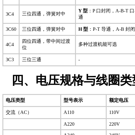
Y 型
：P 口封闭，A-B-T 
三位四通，弹簧对中
3C4
通
3C60
三位四通，弹簧对中
H 型
：P-T 导通，A-B 封闭
四位四通，带中间过渡
多种过渡机能可选
4C4
位
3C3
三位三通
-
四、电压规格与线圈类
电压类型
型号表示
额定电压
交流（AC）
A110
110V
A220
220V