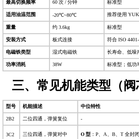
最高切换频率
60 次 / 分钟
标准型
适用油温范围
推荐使用 YUK
-20℃~80℃
重量
约 3.6kg
标准型
安装方式
板式连接
符合 ISO 4401
电磁铁类型
湿式电磁铁
长寿命、低噪
功率消耗
38W
标准型；低功率型 
三、常见机能类型（阀
型号
机能描述
中位特性
2B2
二位四通，弹簧复位
-
三位四通，弹簧对中
O 型
：P、A、B、T 全封
3C2