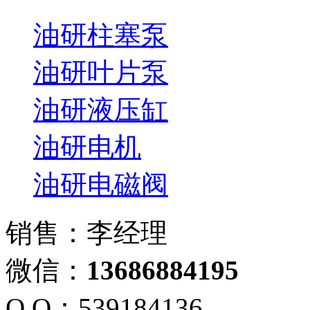
油研柱塞泵
油研叶片泵
油研液压缸
油研电机
油研电磁阀
销售：李经理
微信：
13686884195
Q Q：539184136