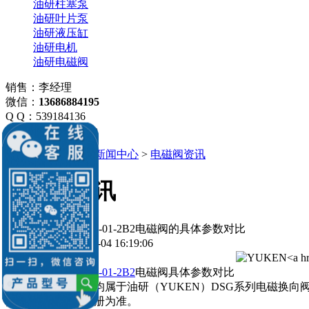
油研柱塞泵
油研叶片泵
油研液压缸
油研电机
油研电磁阀
销售：李经理
微信：
13686884195
Q Q：539184136
539184136@qq.com
当前位置：
主页
>
新闻中心
>
电磁阀资讯
电磁阀资讯
DSG-02-2B2和DSG-01-2B2电磁阀的具体参数对比
发布时间：2026-08-04 16:19:06
DSG-02-2B2和
DSG-01-2B2
电磁阀具体参数对比
说明：两款电磁阀均属于油研（YUKEN）DSG系列电磁换
异，具体以产品手册为准。