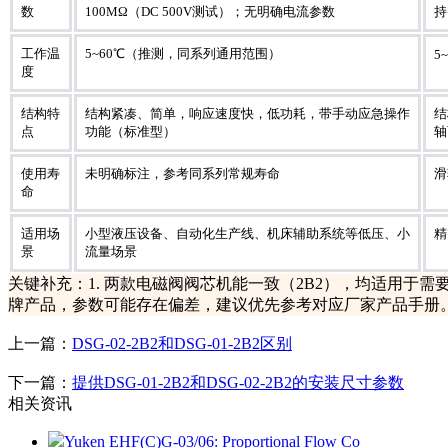
数
100MΩ（DC 500V测试）；无明确电流参数
持
工作温
5~60℃（推测，同系列通用范围）
5
度
结构特
结构紧凑、简单，响应速度快，低功耗，带手动应急操作
结
点
功能（标准型）
轴
使用寿
未明确标注，参考同系列常规寿命
滑
命
适用场
小型液压设备、自动化生产线、机床辅助系统等低压、小
精
景
流量场景
关键补充：1. 两款电磁阀阀芯机能一致（2B2），均适用于需要
牌产品，参数可能存在偏差，建议优先参考对应厂家产品手册
上一篇：
DSG-02-2B2和DSG-01-2B2区别
下一篇：
提供DSG-01-2B2和DSG-02-2B2的安装尺寸参数
相关资讯
Yuken EHF(C)G-03/06: Proportional Flow Co