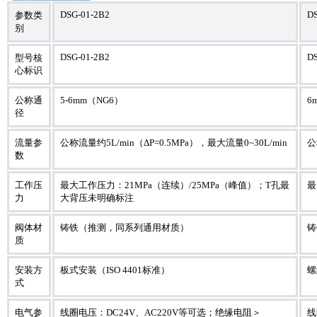
DSG-01-2B2
DS
参数类
别
DSG-01-2B2
DS
型号核
心标识
公称通
5-6mm（NG6）
6
径
流量参
公称流量约5L/min（ΔP=0.5MPa），最大流量0~30L/min
公
数
工作压
最大工作压力：21MPa（连续）/25MPa（峰值）；T孔最
最
力
大背压未明确标注
阀体材
铸铁（推测，同系列通用材质）
铸
质
安装方
板式安装（ISO 4401标准）
螺
式
电气参
线圈电压：DC24V、AC220V等可选；绝缘电阻＞
线