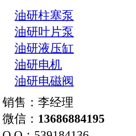
油研柱塞泵
油研叶片泵
油研液压缸
油研电机
油研电磁阀
销售：李经理
微信：
13686884195
Q Q：539184136