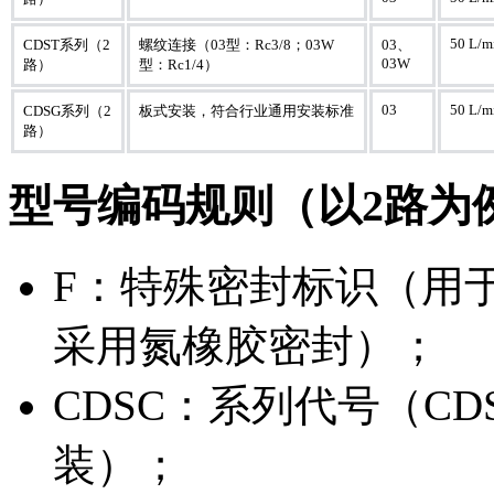
50 L/m
CDST系列（2
螺纹连接（03型：Rc3/8；03W
03、
03W
路）
型：Rc1/4）
03
50 L/m
CDSG系列（2
板式安装，符合行业通用安装标准
路）
型号编码规则（以2路为例）：F
F：特殊密封标识（用
采用氮橡胶密封）；
CDSC：系列代号（CD
装）；