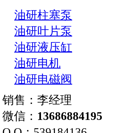
油研柱塞泵
油研叶片泵
油研液压缸
油研电机
油研电磁阀
销售：李经理
微信：
13686884195
Q Q：539184136