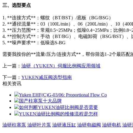
三、选型要点
1. **连接方式**：螺纹（BT/BST）/底板（BG/BSG）
2. **通径流量**：03（100L/min）、06（200L/min）、10（400
3. **压力范围**：常规0.5~25MPa；低噪0.4~25MPa；比例0.8~2
4. **控制方式**：手动（BT/BG）、电磁卸荷（BSG/BST）
5. **噪声要求**：低噪选S-BG
需要我按你的**流量/压力/连接方式**，帮你筛选1–2个最匹
上一篇：
油研（YUKEN）伺服比例阀应用领域
下一篇：
YUKEN减压阀选型指南
相关资讯
Yuken EHF(C)G-03/06: Proportional Flow Co
国产柱塞泵十大品牌
如何判断YUKEN油研比例阀是否需要
YUKEN油研比例阀的维修流程是怎样
油研柱塞泵
油研叶片泵
油研液压缸
油研电磁阀
油研电机
油研