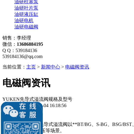
油研柱塞泵
油研叶片泵
油研液压缸
油研电机
油研电磁阀
销售：李经理
微信：
13686884195
Q Q：539184136
539184136@qq.com
当前位置：
主页
>
新闻中心
>
电磁阀资讯
电磁阀资讯
YUKEN先导式溢流阀规格及型号
发布时间：2026-08-04 16:18:56
YUKEN（油研）先导式溢流阀以**BT/BG、S-BG、BSG/BST
电磁卸荷、比例调压等场景。