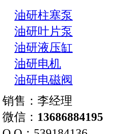
油研柱塞泵
油研叶片泵
油研液压缸
油研电机
油研电磁阀
销售：李经理
微信：
13686884195
Q Q：539184136