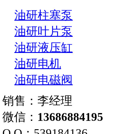
油研柱塞泵
油研叶片泵
油研液压缸
油研电机
油研电磁阀
销售：李经理
微信：
13686884195
Q Q：539184136