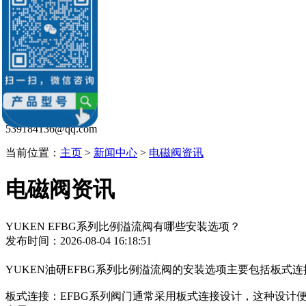
油研柱塞泵
油研叶片泵
油研液压缸
油研电机
油研电磁阀
销售：李经理
微信：
13686884195
Q Q：539184136
539184136@qq.com
当前位置：
主页
>
新闻中心
>
电磁阀资讯
电磁阀资讯
YUKEN EFBG系列比例溢流阀有哪些安装选项？
发布时间：2026-08-04 16:18:51
YUKEN油研EFBG系列比例溢流阀的安装选项主要包括‌板式
板式连接‌：EFBG系列阀门通常采用板式连接设计，这种设