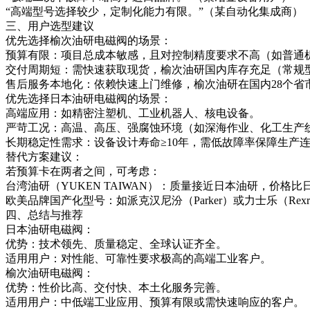
“高端型号选择较少，定制化能力有限。”（某自动化集成商）
三、用户选型建议
优先选择榆次油研电磁阀的场景：
预算有限：项目总成本敏感，且对控制精度要求不高（如普通
交付周期短：需快速获取现货，榆次油研国内库存充足（常规型
售后服务本地化：依赖快速上门维修，榆次油研在国内28个省
优先选择日本油研电磁阀的场景：
高端应用：如精密注塑机、工业机器人、核电设备。
严苛工况：高温、高压、强腐蚀环境（如深海作业、化工生产
长期稳定性需求：设备设计寿命≥10年，需低故障率保障生产
替代方案建议：
若预算卡在两者之间，可考虑：
台湾油研（YUKEN TAIWAN）：质量接近日本油研，价格比日
欧美品牌国产化型号：如派克汉尼汾（Parker）或力士乐（Rex
四、总结与推荐
日本油研电磁阀：
优势：技术领先、质量稳定、全球认证齐全。
适用用户：对性能、可靠性要求极高的高端工业客户。
榆次油研电磁阀：
优势：性价比高、交付快、本土化服务完善。
适用用户：中低端工业应用、预算有限或需快速响应的客户。