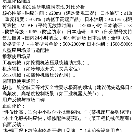
质量评估维度
评估维度
榆次油研电磁阀表现
对比分析
核心性能
- 响应时间：≤20ms（满足常规工况）
日本油研：≤1
- 重复精度：±0.3%（略低于高端产品）
日本油研：±0.1%（
可靠性
- MTBF（平均无故障时间）：≥5000小时
日本油研：≥
- 防护等级：IP65（防尘防水）
日本油研：IP67（部分型号支
售后服务
- 国内24小时响应，48小时到场
日本油研：全球联保
价格竞争力
- 主流型号单价：500-2000元
日本油研：1500-50
典型应用场景与适配性
推荐使用场景：
工程机械（如挖掘机液压系统辅助控制）。
机床辅机（如冷却液开关、夹具定位）。
农业机械（如播种机液压分配阀）。
需谨慎使用场景：
核电、航空航天等对安全性要求极高的领域（建议优先选择日
高频次、高精度控制场景（如工业机器人关节）。
用户反馈与市场口碑
正面评价：
“性价比高，适合中小型企业批量采购。”（某机床厂采购经理
“本土化服务响应快，维修配件易获取。”（某工程机械代理商
负面反馈：
“极端工况下故障率略高于进口品牌。”（某冶金设备用户）