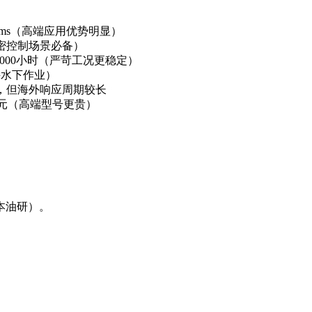
0ms（高端应用优势明显）
精密控制场景必备）
8000小时（严苛工况更稳定）
持水下作业）
，但海外响应周期较长
00元（高端型号更贵）
本油研）。
）
）