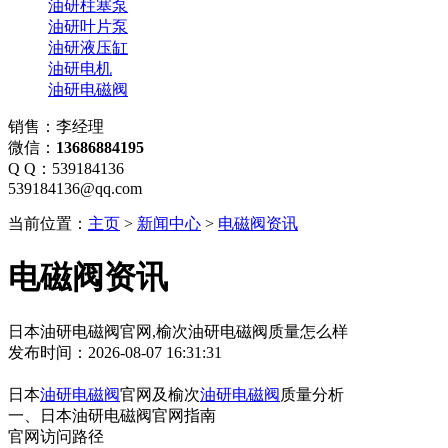
油研柱塞泵
油研叶片泵
油研液压缸
油研电机
油研电磁阀
销售：李经理
微信：
13686884195
Q Q：539184136
539184136@qq.com
当前位置：
主页
>
新闻中心
>
电磁阀资讯
电磁阀资讯
日本油研电磁阀官网,榆次油研电磁阀质量怎么样
发布时间：2026-08-07 16:31:31
日本
油研电磁阀
官网及榆次
油研电磁阀
质量分析
一、日本油研电磁阀官网指南
官网访问路径