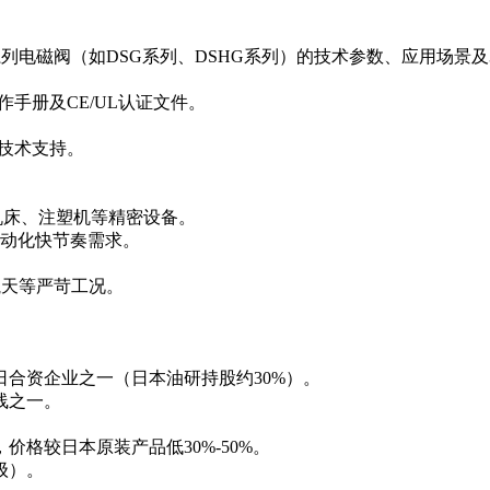
阀），可查看全系列电磁阀（如DSG系列、DSHG系列）的技术参数、应用场景
OG、操作手册及CE/UL认证文件。
地化技术支持。
于机床、注塑机等精密设备。
自动化快节奏需求。
空航天等严苛工况。
日合资企业之一（日本油研持股约30%）。
线之一。
格较日本原装产品低30%-50%。
级）。