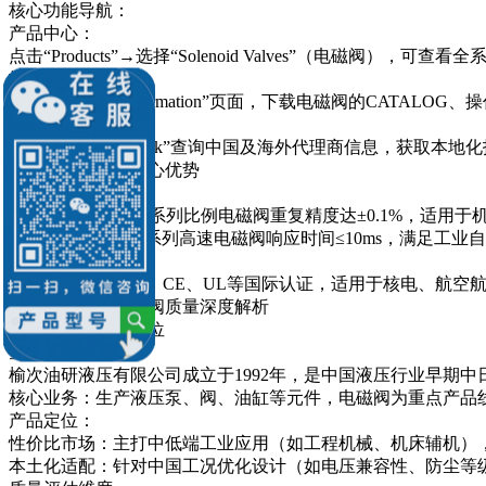
核心功能导航：
产品中心：
点击“Products”→选择“Solenoid Valves”（电磁
技术文档下载：
进入“Technical Information”页面，下载电磁阀的CATAL
全球服务网络：
通过“Global Network”查询中国及海外代理商信息，获取本
日本油研电磁阀核心优势
技术领先性：
高精度控制：DSG系列比例电磁阀重复精度达±0.1%，适用
响应速度：DSHG系列高速电磁阀响应时间≤10ms，满足工业
质量认证：
产品通过ISO 9001、CE、UL等国际认证，适用于核电、航
二、榆次油研电磁阀质量深度解析
企业背景与产品定位
企业背景：
榆次油研液压有限公司成立于1992年，是中国液压行业早期中
核心业务：生产液压泵、阀、油缸等元件，电磁阀为重点产品
产品定位：
性价比市场：主打中低端工业应用（如工程机械、机床辅机），价
本土化适配：针对中国工况优化设计（如电压兼容性、防尘等