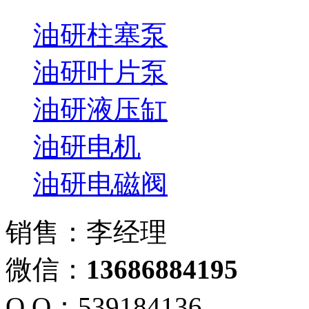
油研柱塞泵
油研叶片泵
油研液压缸
油研电机
油研电磁阀
销售：李经理
微信：
13686884195
Q Q：539184136