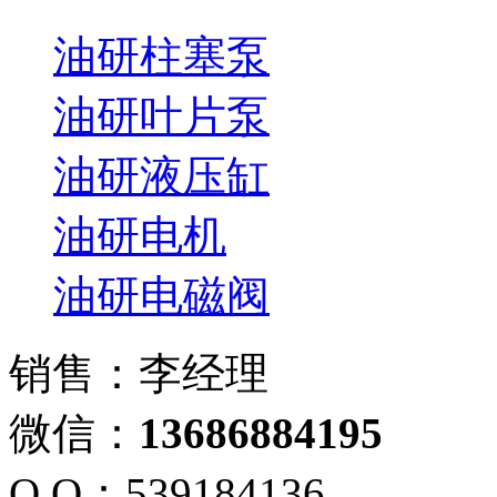
油研柱塞泵
油研叶片泵
油研液压缸
油研电机
油研电磁阀
销售：李经理
微信：
13686884195
Q Q：539184136