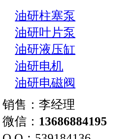
油研柱塞泵
油研叶片泵
油研液压缸
油研电机
油研电磁阀
销售：李经理
微信：
13686884195
Q Q：539184136