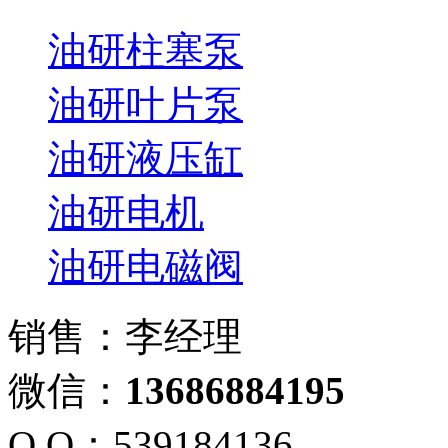
油研柱塞泵
油研叶片泵
油研液压缸
油研电机
油研电磁阀
销售：李经理
微信：
13686884195
Q Q：539184136