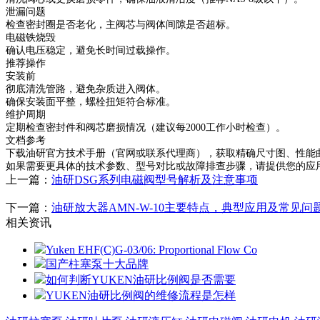
泄漏问题
检查密封圈是否老化，主阀芯与阀体间隙是否超标。
电磁铁烧毁
确认电压稳定，避免长时间过载操作。
推荐操作
安装前
彻底清洗管路，避免杂质进入阀体。
确保安装面平整，螺栓扭矩符合标准。
维护周期
定期检查密封件和阀芯磨损情况（建议每2000工作小时检查）。
文档参考
下载油研官方技术手册（官网或联系代理商），获取精确尺寸图、性能
如果需要更具体的技术参数、型号对比或故障排查步骤，请提供您的应
上一篇：
油研DSG系列电磁阀型号解析及注意事项
下一篇：
油研放大器AMN-W-10主要特点，典型应用及常见问
相关资讯
Yuken EHF(C)G-03/06: Proportional Flow Co
国产柱塞泵十大品牌
如何判断YUKEN油研比例阀是否需要
YUKEN油研比例阀的维修流程是怎样