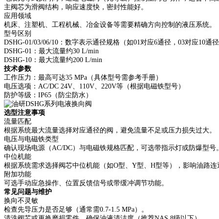
主阀芯为滑阀结构，响应速度快，密封性能好。
应用领域
机床、注塑机、工程机械、冶金设备等需要精确方向控制的液压系统。
型号区别
DSHG-01/03/06/10：数字表示通径规格（如01对应6通径，03对应
DSHG-01：最大流量约30 L/min
DSHG-10：最大流量约200 L/min
技术参数
工作压力：最高可达35 MPa（具体型号需参考手册）
电压选项：AC/DC 24V、110V、220V等（根据电磁铁型号）
防护等级：IP65（防尘防水）
选型注意事项
流量匹配
根据系统最大流量选择对应通径的阀，避免流量不足或压力损失过大。
电压与电磁铁类型
确认现场电源（AC/DC）与电磁铁规格匹配，可选带指示灯或防爆型号
中位机能
根据系统需求选择阀芯中位机能（如O型、Y型、H型等），影响油路连
附加功能
可选手动应急操作、位置反馈信号或带缓冲调节功能。
常见问题与维护
换向不灵敏
检查先导压力是否足够（通常需0.7-1.5 MPa）。
清洗阀芯或更换磨损零件，确保油液清洁度（推荐NAS 8级以下）。