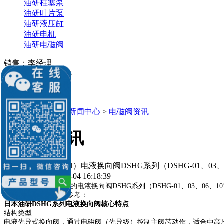
油研柱塞泵
油研叶片泵
油研液压缸
油研电机
油研电磁阀
销售：李经理
微信：
13686884195
Q Q：539184136
539184136@qq.com
当前位置：
主页
>
新闻中心
>
电磁阀资讯
电磁阀资讯
日本油研（YUKEN）电液换向阀DSHG系列（DSHG-01、03、
发布时间：2026-08-04 16:18:39
日本油研（YUKEN）的电液换向阀DSHG系列（DSHG-01、03
常见信息整理，供您参考：
日本油研DSHG系列电液换向阀核心特点
结构类型
电液先导式换向阀，通过电磁阀（先导级）控制主阀芯动作，适合中高