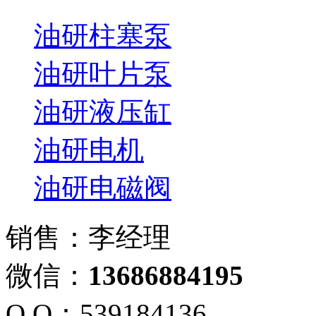
油研柱塞泵
油研叶片泵
油研液压缸
油研电机
油研电磁阀
销售：李经理
微信：
13686884195
Q Q：539184136