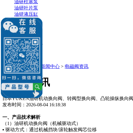
油研柱塞泵
油研叶片泵
油研液压缸
油研电机
油研电磁阀
销售：李经理
微信：
13686884195
Q Q：539184136
539184136@qq.com
当前位置：
主页
>
新闻中心
>
电磁阀资讯
电磁阀资讯
日本YUKEN油研机动换向阀、转阀型换向阀、凸轮操纵换向
发布时间：2026-08-04 16:18:38
一、产品技术解析
（1）油研机动换向阀（机械驱动式）
▪ 驱动方式：通过机械挡块/滚轮触发阀芯位移