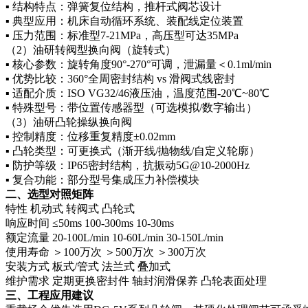
▪ 结构特点：弹簧复位结构，推杆式阀芯设计
▪ 典型应用：机床自动循环系统、装配线定位装置
▪ 压力范围：标准型7-21MPa，高压型可达35MPa
（2）油研转阀型换向阀（旋转式）
▪ 核心参数：旋转角度90°-270°可调，泄漏量＜0.1ml/min
▪ 优势比较：360°全周密封结构 vs 滑阀式线密封
▪ 适配介质：ISO VG32/46液压油，温度范围-20℃~80℃
▪ 特殊型号：带位置传感器型（可选模拟/数字输出）
（3）油研凸轮操纵换向阀
▪ 控制精度：位移重复精度±0.02mm
▪ 凸轮类型：可更换式（渐开线/抛物线/自定义轮廓）
▪ 防护等级：IP65密封结构，抗振动5G@10-2000Hz
▪ 复合功能：部分型号集成压力补偿模块
二、选型对照矩阵
特性
机动式
转阀式
凸轮式
响应时间
≤50ms
100-300ms
10-30ms
额定流量
20-100L/min
10-60L/min
30-150L/min
使用寿命
＞100万次
＞500万次
＞300万次
安装方式
板式/管式
法兰式
叠加式
维护需求
定期更换密封件
轴封润滑保养
凸轮表面处理
三、工程应用建议