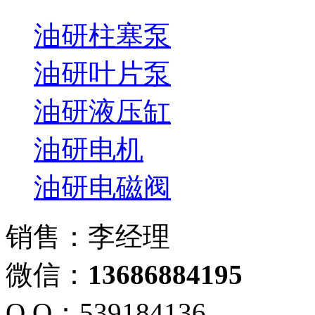
油研柱塞泵
油研叶片泵
油研液压缸
油研电机
油研电磁阀
销售：李经理
微信：
13686884195
Q Q：539184136