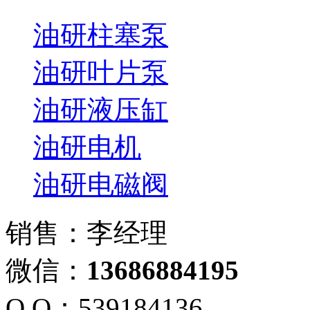
油研柱塞泵
油研叶片泵
油研液压缸
油研电机
油研电磁阀
销售：李经理
微信：
13686884195
Q Q：539184136