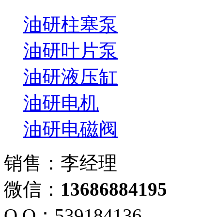
油研柱塞泵
油研叶片泵
油研液压缸
油研电机
油研电磁阀
销售：李经理
微信：
13686884195
Q Q：539184136